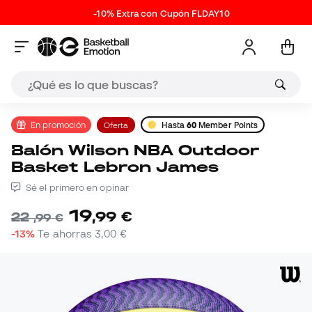
-10% Extra con Cupón FLDAY10
En promoción
Oferta
Hasta
60
Member Points
Balón Wilson NBA Outdoor
Basket Lebron James
Sé el primero en opinar
19
,
99
€
22
,
99
€
-13%
Te ahorras
3,00 €