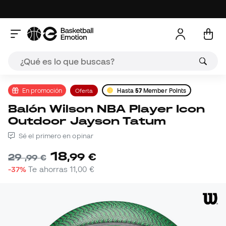
En promoción
Oferta
Hasta
57
Member Points
Balón Wilson NBA Player Icon
Outdoor Jayson Tatum
Sé el primero en opinar
18
,
99
€
29
,
99
€
-37%
Te ahorras
11,00 €