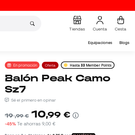
Tiendas
Cuenta
Cesta
Equipaciones
Blogs
En promoción
Oferta
Hasta
33
Member Points
Balón Peak Camo
Sz7
Sé el primero en opinar
10
,
99
€
19
,
99
€
-45%
Te ahorras
9,00 €