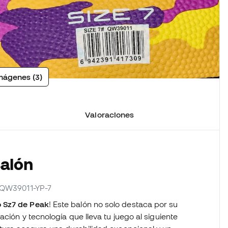
mágenes (3)
Valoraciones
Balón
r QW39011-YP-7
 Sz7 de Peak
! Este balón no solo destaca por su
ación y tecnología que lleva tu juego al siguiente