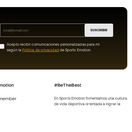
SUSCRIBIR
Acepto recibir comunicaciones personalizadas para mi
según la
Política de privacidad
de Sports Emotion.
motion
#BeTheBest
member
En Sports Emotion fomentamos una cultura
de vida deportiva orientada a lograr la
os
felicidad completa del deportista, gracias
al ecosistema creado por la
nosotros
especialización de cada una de las
marcas que forman parte del grupo.
generales de