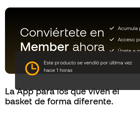
Conviértete en
Acumula p
Acceso pri
Member
ahora
Únete a m
Este producto se vendió por última vez
hace 1 horas
La App
para los que viven el
basket de forma diferente.