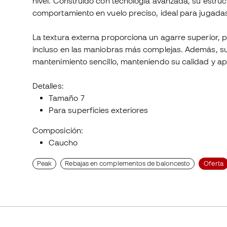
nivel. Construido con tecnología avanzada, su estru
comportamiento en vuelo preciso, ideal para jugada
La textura externa proporciona un agarre superior, p
incluso en las maniobras más complejas. Además, su
mantenimiento sencillo, manteniendo su calidad y a
Detalles:
Tamaño 7
Para superficies exteriores
Composición:
Caucho
Peak
Rebajas en complementos de baloncesto
Oferta