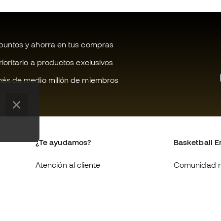
untos y ahorra en tus compras
oritario a productos exclusivos
ás de medio millón de miembros
¿Te ayudamos?
Basketball E
Atención al cliente
Comunidad 
Cambios y devoluciones
Quienes som
Equivalencia de tallas de
Trabaja con 
zapatillas
Condiciones 