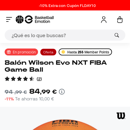
-10% Extra con Cupón FLDAY10
En promoción
Oferta
Hasta
255
Member Points
Balón Wilson Evo NXT FIBA
Game Ball
(
2
)
84
,
99
€
94
,
99
€
-11%
Te ahorras
10,00 €