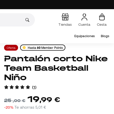
Tiendas
Cuenta
Cesta
Equipaciones
Blogs
Oferta
Hasta
60
Member Points
Pantalón corto Nike
Team Basketball
Niño
(
1
)
19
,
99
€
25
,
00
€
-20%
Te ahorras
5,01 €