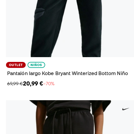
OUTLET
NIÑOS
Pantalón largo Kobe Bryant Winterized Bottom Niño
20,99 €
69,99 €
−70%