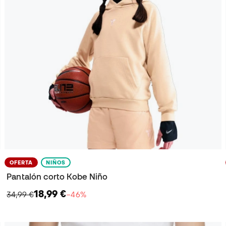
OFERTA
NIÑOS
Pantalón corto Kobe Niño
18,99 €
34,99 €
−46%