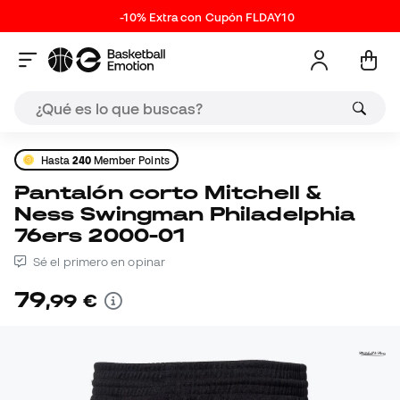
-10% Extra con Cupón FLDAY10
Hasta
240
Member Points
Pantalón corto Mitchell &
Ness Swingman Philadelphia
76ers 2000-01
Sé el primero en opinar
79
,
99
€