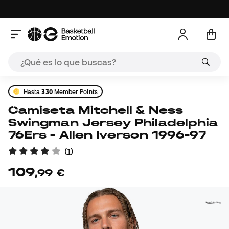
Hasta
330
Member Points
Camiseta Mitchell & Ness
Swingman Jersey Philadelphia
76Ers - Allen Iverson 1996-97
(
1
)
109
,
99
€