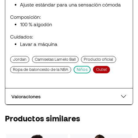
Ajuste estándar para una sensación cómoda
Composición:
100 % algodón
Cuidados:
Lavar a máquina
Jordan
Camisetas Lamelo Ball
Producto oficial
Ropa de baloncesto de la NBA
Niños
Outlet
Valoraciones
Productos similares