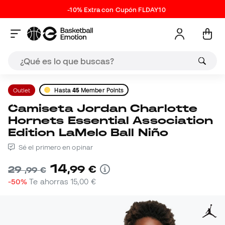
-10% Extra con Cupón FLDAY10
Outlet
Hasta
45
Member Points
Camiseta Jordan Charlotte
Hornets Essential Association
Edition LaMelo Ball Niño
Sé el primero en opinar
14
,
99
€
29
,
99
€
-50%
Te ahorras
15,00 €