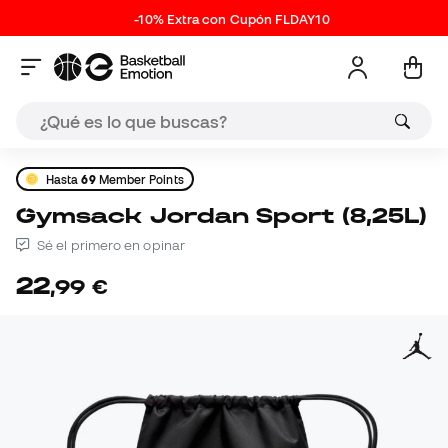
-10% Extra con Cupón FLDAY10
Hasta
69
Member Points
Gymsack Jordan Sport (8,25L)
Sé el primero en opinar
22
,
99
€