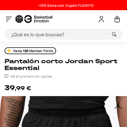
-10% Extra con Cupón FLDAY10
Hasta
120
Member Points
Pantalón corto Jordan Sport
Essential
Sé el primero en opinar
39
,
99
€