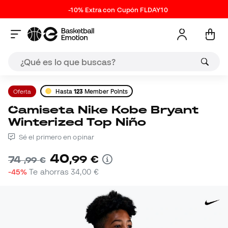
-10% Extra con Cupón FLDAY10
Oferta
Hasta
123
Member Points
Camiseta Nike Kobe Bryant
Winterized Top Niño
Sé el primero en opinar
40
,
99
€
74
,
99
€
-45%
Te ahorras
34,00 €