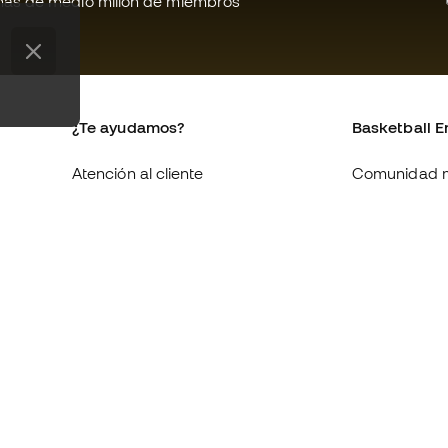
ás de medio millón de miembros
¿Te ayudamos?
Basketball E
Atención al cliente
Comunidad 
Cambios y devoluciones
Quienes som
Equivalencia de tallas de
Trabaja con 
zapatillas
Condiciones 
Compliance
contratación
Canal de denuncias
Política de c
Webs internacionales de
Politica de p
Basketball Emotion
Aviso legal