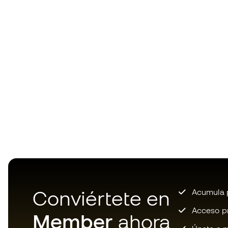
Conviértete en
Acumula p
Acceso pri
Member
ahora