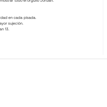
ostrar todo el orgullo Jordan.
idad en cada pisada.
ayor sujeción.
an 13.