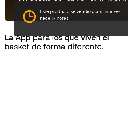
Únete a m
Este producto se vendió por última vez
hace 17 horas
La App
para los que viven el
basket de forma diferente.