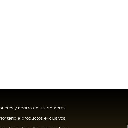
untos y ahorra en tus compras
oritario a productos exclusivos