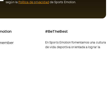
según la
Política de privacidad
de Sports Emotion.
motion
#BeTheBest
member
En Sports Emotion fomentamos una cultura
de vida deportiva orientada a lograr la
os
felicidad completa del deportista, gracias
al ecosistema creado por la
nosotros
especialización de cada una de las
marcas que forman parte del grupo.
generales de
Ver todas las tiendas
ookies
Fútbol Emotion
rivacidad
Running Emotion