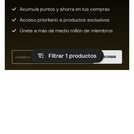
Acumula puntos y ahorra en tus compras
Acceso prioritario a productos exclusivos
Únete a más de medio millón de miembros
Filtrar 1
productos
SUSCRIBIR
Acepto recibir comunicaciones personalizadas para mi
según la
Política de privacidad
de Sports Emotion.
La App
para los que viven el basket
de forma diferente.