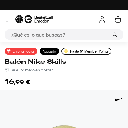
En promoción
Agotado
Hasta
51
Member Points
Balón Nike Skills
Sé el primero en opinar
16
,
99
€