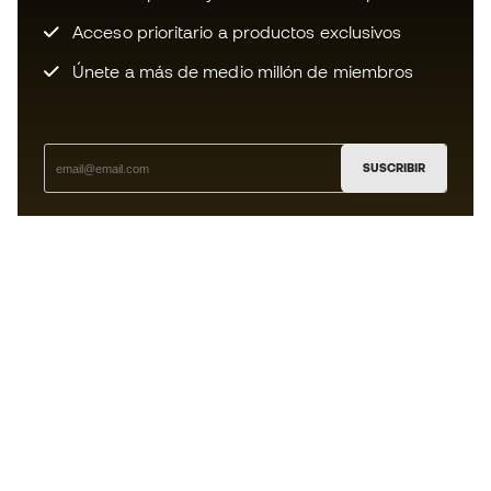
Acceso prioritario a productos exclusivos
Únete a más de medio millón de miembros
SUSCRIBIR
Acepto recibir comunicaciones personalizadas para mi
según la
Política de privacidad
de Sports Emotion.
La App
para los que viven el basket
de forma diferente.