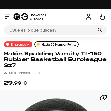
En promoción
Hasta
90
Member Points
Balón Spalding Varsity Tf-150
Rubber Basketball Euroleague
Sz7
Sé el primero en opinar
29
,
99
€