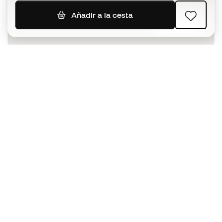
Añadir a la cesta
SUSCRIBIR
Acepto recibir comunicaciones personalizadas para mi
según la
Política de privacidad
de Sports Emotion.
La App
para los que viven el basket
de forma diferente.