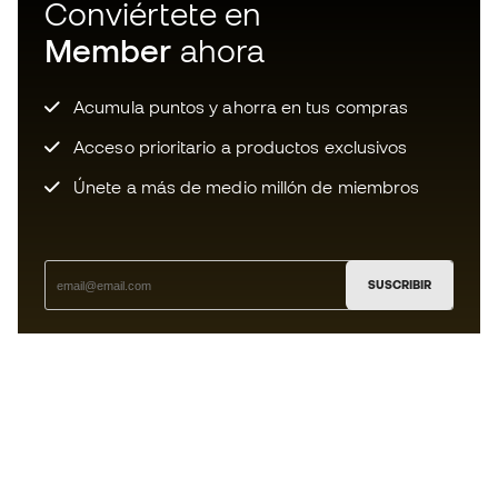
Conviértete en
Member
ahora
Acumula puntos y ahorra en tus compras
Acceso prioritario a productos exclusivos
Únete a más de medio millón de miembros
SUSCRIBIR
Acepto recibir comunicaciones personalizadas para mi
según la
Política de privacidad
de Sports Emotion.
La App
para los que viven el basket
de forma diferente.