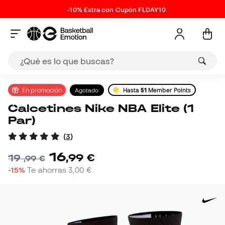
-10% Extra con Cupón FLDAY10
En promoción
Agotado
Hasta
51
Member Points
Calcetines Nike NBA Elite (1
Par)
(
3
)
16
,
99
€
19
,
99
€
-15%
Te ahorras
3,00 €