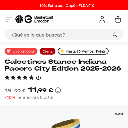
-10% Extra con Cupón FLDAY10
En promoción
Oferta
Hasta
36
Member Points
Calcetines Stance Indiana
Pacers City Edition 2025-2026
(
1
)
11
,
99
€
19
,
99
€
-40%
Te ahorras
8,00 €