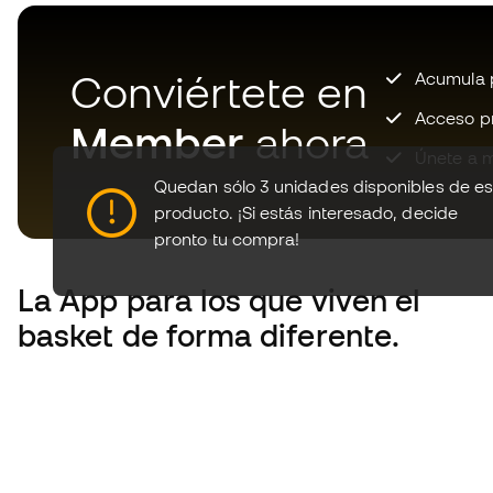
Conviértete en
Acumula p
Acceso pri
Member
ahora
Únete a m
Quedan sólo 3 unidades disponibles de es
producto.
¡Si estás interesado, decide
pronto tu compra!
La App
para los que viven el
basket de forma diferente.