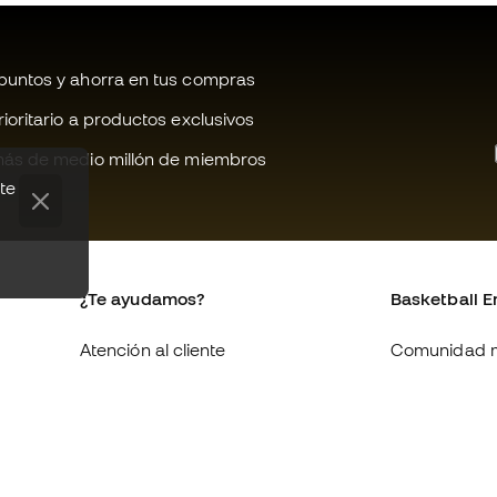
untos y ahorra en tus compras
oritario a productos exclusivos
ás de medio millón de miembros
te
¿Te ayudamos?
Basketball E
Atención al cliente
Comunidad 
Cambios y devoluciones
Quienes som
Equivalencia de tallas de
Trabaja con 
zapatillas
Condiciones 
Compliance
contratación