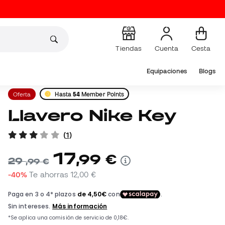
Tiendas
Cuenta
Cesta
Equipaciones
Blogs
Oferta
Hasta
54
Member Points
Llavero Nike Key
(
1
)
17
,
99
€
29
,
99
€
-40%
Te ahorras
12,00 €