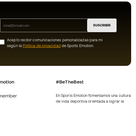
SUSCRIBIR
Acepto recibir comunicaciones personalizadas para mi
según la
Política de privacidad
de Sports Emotion.
motion
#BeTheBest
member
En Sports Emotion fomentamos una cultura
de vida deportiva orientada a lograr la
os
felicidad completa del deportista, gracias
al ecosistema creado por la
nosotros
especialización de cada una de las
marcas que forman parte del grupo.
generales de
Ver todas las tiendas