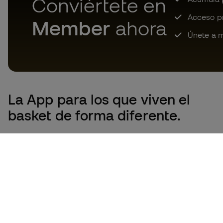
Conviértete en
Acceso pri
Member
ahora
Únete a m
La App
para los que viven el
basket de forma diferente.