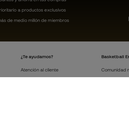
oritario a productos exclusivos
ás de medio millón de miembros
¿Te ayudamos?
Basketball E
Atención al cliente
Comunidad 
Cambios y devoluciones
Quienes som
Equivalencia de tallas de
Trabaja con 
zapatillas
Condiciones 
Compliance
contratación
Canal de denuncias
Política de c
Webs internacionales de
Politica de p