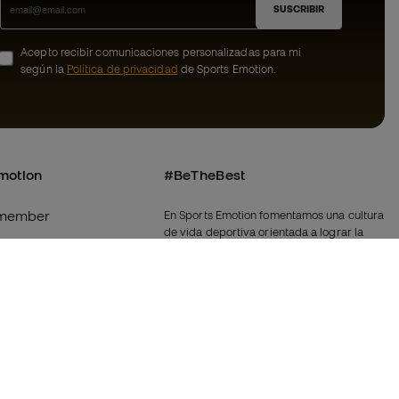
SUSCRIBIR
Acepto recibir comunicaciones personalizadas para mi
según la
Política de privacidad
de Sports Emotion.
motion
#BeTheBest
member
En Sports Emotion fomentamos una cultura
de vida deportiva orientada a lograr la
os
felicidad completa del deportista, gracias
al ecosistema creado por la
nosotros
especialización de cada una de las
marcas que forman parte del grupo.
generales de
Ver todas las tiendas
ookies
Fútbol Emotion
rivacidad