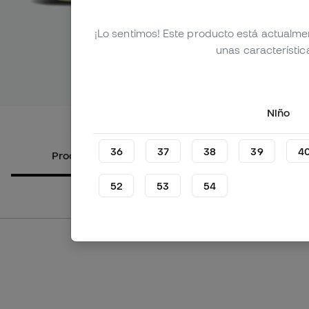
¡Lo sentimos! Este producto está actualme
unas característic
Ver más i
Niño
36
37
38
39
4
Productos alternativos
Sobre el
52
53
54