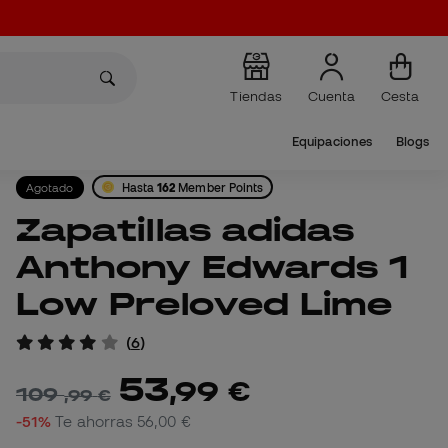
Tiendas
Cuenta
Cesta
Equipaciones
Blogs
Agotado
Hasta
162
Member Points
Zapatillas adidas
Anthony Edwards 1
Low Preloved Lime
(
6
)
53
,
99
€
109
,
99
€
-51%
Te ahorras
56,00 €