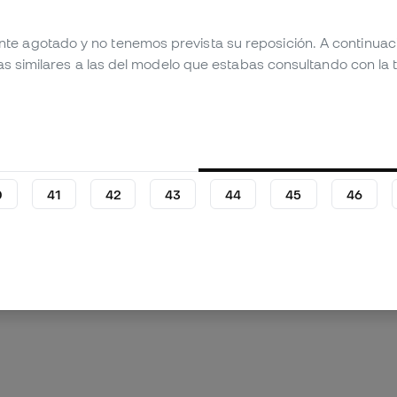
nte agotado y no tenemos prevista su reposición. A continua
as similares a las del modelo que estabas consultando con la t
mágenes (5)
0
41
42
43
44
45
46
 producto
Valoraciones (6)