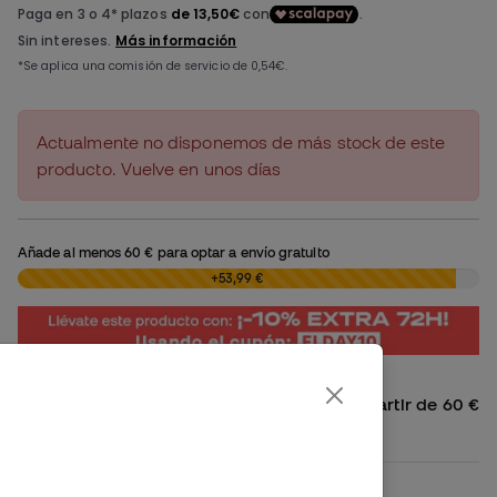
Actualmente no disponemos de más stock de este
producto. Vuelve en unos días
Añade al menos
60 €
para optar a envío gratuito
0,00 €
+53,99 €
Envío gratis a España Peninsular a partir de 60 €
4,99 € para pedidos inferiores
Disponibilidad en tienda