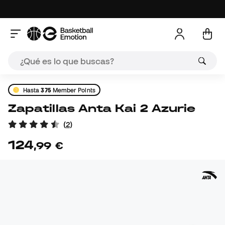
Hasta
375
Member Points
Zapatillas Anta Kai 2 Azurie
(
2
)
124
,
99
€