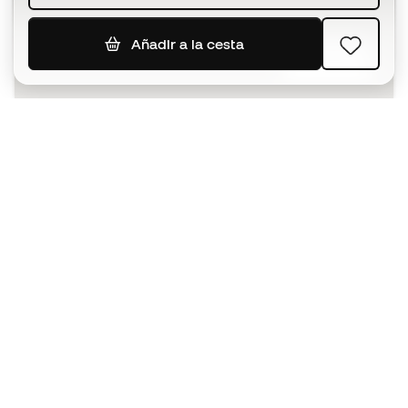
Añadir a la cesta
SUSCRIBIR
Acepto recibir comunicaciones personalizadas para mi
según la
Política de privacidad
de Sports Emotion.
La App
para los que viven el basket
de forma diferente.