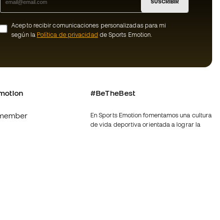
SUSCRIBIR
Acepto recibir comunicaciones personalizadas para mi
según la
Política de privacidad
de Sports Emotion.
motion
#BeTheBest
member
En Sports Emotion fomentamos una cultura
de vida deportiva orientada a lograr la
os
felicidad completa del deportista, gracias
al ecosistema creado por la
nosotros
especialización de cada una de las
marcas que forman parte del grupo.
generales de
Ver todas las tiendas
ookies
Fútbol Emotion
rivacidad