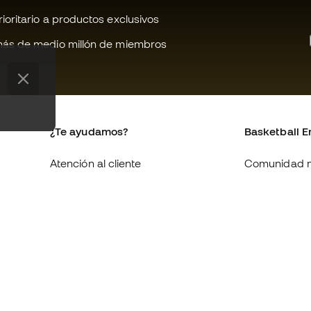
oritario a productos exclusivos
ás de medio millón de miembros
¿Te ayudamos?
Basketball E
Atención al cliente
Comunidad 
Cambios y devoluciones
Quienes som
Equivalencia de tallas de
Trabaja con 
zapatillas
Condiciones 
Compliance
contratación
Canal de denuncias
Política de c
Webs internacionales de
Politica de p