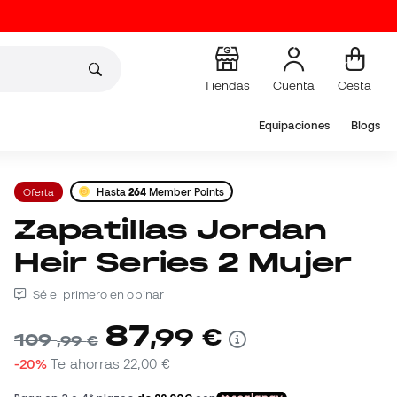
Tiendas
Cuenta
Cesta
Equipaciones
Blogs
Oferta
Hasta
264
Member Points
Zapatillas Jordan
Heir Series 2 Mujer
Sé el primero en opinar
87
,
99
€
109
,
99
€
-20%
Te ahorras
22,00 €