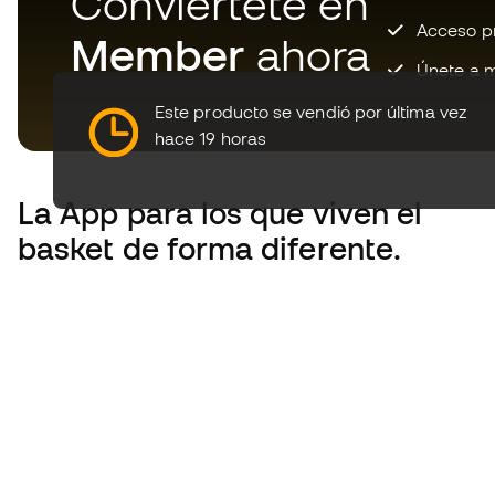
Conviértete en
Acceso pri
Member
ahora
Únete a m
Este producto se vendió por última vez
hace 19 horas
La App
para los que viven el
basket de forma diferente.