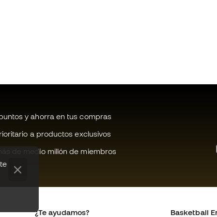
untos y ahorra en tus compras
oritario a productos exclusivos
ás de medio millón de miembros
te
¿Te ayudamos?
Basketball E