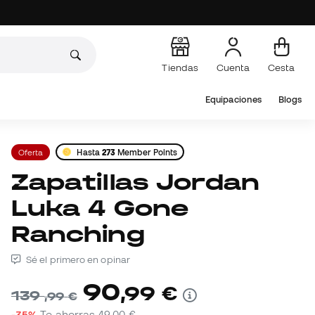
Tiendas
Cuenta
Cesta
Equipaciones
Blogs
Oferta
Hasta
273
Member Points
Zapatillas Jordan
Luka 4 Gone
Ranching
Sé el primero en opinar
90
,
99
€
139
,
99
€
-35%
Te ahorras
49,00 €