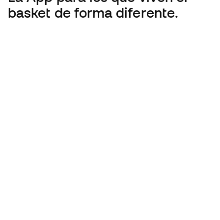
basket de forma diferente.
Basketball Emotion es parte del grupo Tansle
España