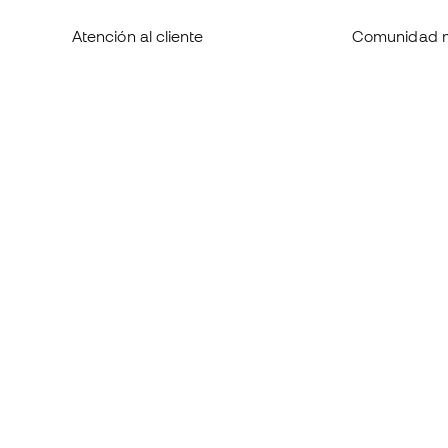
Atención al cliente
Comunidad 
Cambios y devoluciones
Quienes som
Equivalencia de tallas de
Trabaja con 
zapatillas
Condiciones 
Compliance
contratación
Canal de denuncias
Política de c
Webs internacionales de
Politica de p
Basketball Emotion
Aviso legal
y: