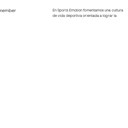
member
En Sports Emotion fomentamos una cultura
de vida deportiva orientada a lograr la
os
felicidad completa del deportista, gracias
al ecosistema creado por la
nosotros
especialización de cada una de las
marcas que forman parte del grupo.
generales de
Ver todas las tiendas
ookies
Fútbol Emotion
rivacidad
Running Emotion