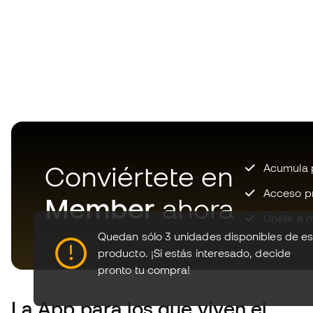
Conviértete en
Acumula p
Acceso pri
Member
ahora
Únete a m
Quedan sólo 3 unidades disponibles de es
producto.
¡Si estás interesado, decide
pronto tu compra!
La App
para los que viven el