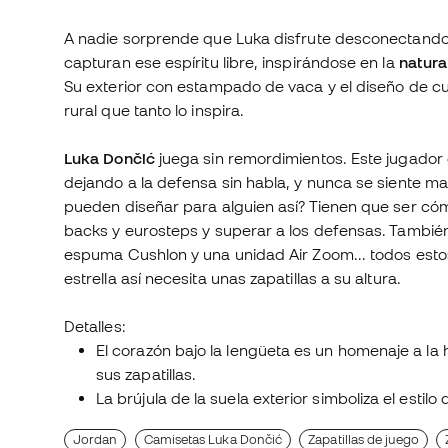
A nadie sorprende que Luka disfrute desconectando d
capturan ese espíritu libre, inspirándose en la
natural
Su exterior con estampado de vaca y el diseño de cua
rural que tanto lo inspira.
Luka Dončić
juega sin remordimientos. Este jugador
dejando a la defensa sin habla, y nunca se siente mal 
pueden diseñar para alguien así? Tienen que ser cóm
backs y eurosteps y superar a los defensas. También
espuma Cushlon y una unidad Air Zoom... todos esto
estrella así necesita unas zapatillas a su altura.
Detalles:
El corazón bajo la lengüeta es un homenaje a la
sus zapatillas.
La brújula de la suela exterior simboliza el estil
Jordan
Camisetas Luka Dončić
Zapatillas de juego