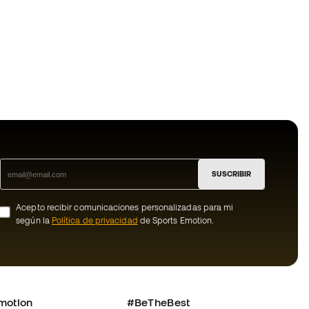
SUSCRIBIR
Acepto recibir comunicaciones personalizadas para mi
según la
Política de privacidad
de Sports Emotion.
motion
#BeTheBest