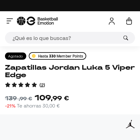
Agotado
Hasta
330
Member Points
Zapatillas Jordan Luka 5 Viper
Edge
(
2
)
109
,
99
€
139
,
99
€
-21%
Te ahorras
30,00 €