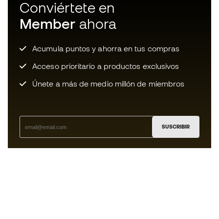
Conviértete en
Member
ahora
Acumula puntos y ahorra en tus compras
Acceso prioritario a productos exclusivos
Únete a más de medio millón de miembros
SUSCRIBIR
Acepto recibir comunicaciones personalizadas para mi
según la
Política de privacidad
de Sports Emotion.
La App
para los que viven el basket
de forma diferente.