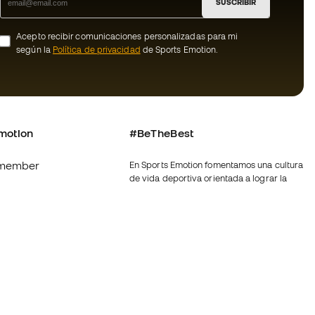
SUSCRIBIR
Acepto recibir comunicaciones personalizadas para mi
según la
Política de privacidad
de Sports Emotion.
motion
#BeTheBest
member
En Sports Emotion fomentamos una cultura
de vida deportiva orientada a lograr la
os
felicidad completa del deportista, gracias
al ecosistema creado por la
nosotros
especialización de cada una de las
marcas que forman parte del grupo.
generales de
Ver todas las tiendas
ookies
Fútbol Emotion
rivacidad