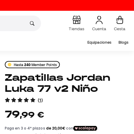
Tiendas
Cuenta
Cesta
Equipaciones
Blogs
Hasta
240
Member Points
Zapatillas Jordan
Luka 77 v2 Niño
(
1
)
79
,
99
€