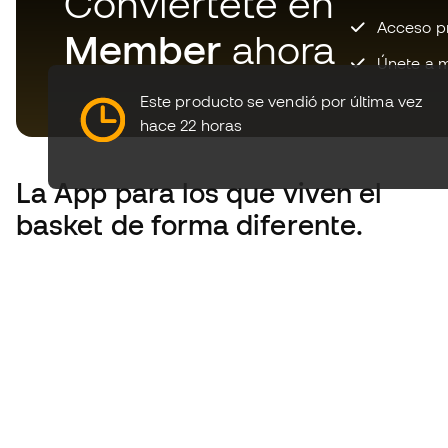
Conviértete en
Acceso pri
Member
ahora
Únete a m
Este producto se vendió por última vez
hace 22 horas
La App
para los que viven el
basket de forma diferente.