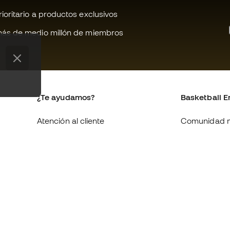
oritario a productos exclusivos
ás de medio millón de miembros
¿Te ayudamos?
Basketball E
Atención al cliente
Comunidad 
Cambios y devoluciones
Quienes som
Equivalencia de tallas de
Trabaja con 
zapatillas
Condiciones 
Compliance
contratación
Canal de denuncias
Política de c
Webs internacionales de
Politica de p