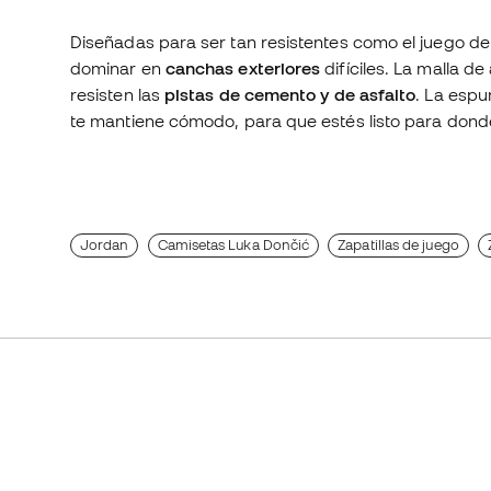
Diseñadas para ser tan resistentes como el juego d
dominar en
canchas exteriores
difíciles. La malla d
resisten las
pistas de cemento y de asfalto
. La esp
te mantiene cómodo, para que estés listo para donde 
Jordan
Camisetas Luka Dončić
Zapatillas de juego