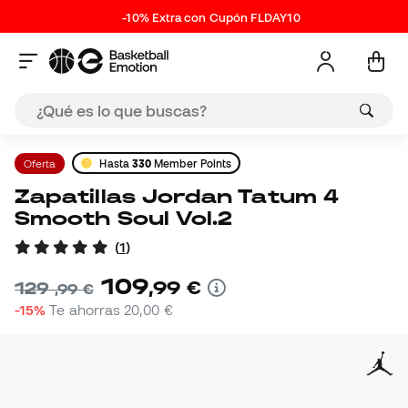
-10% Extra con Cupón FLDAY10
Oferta
Hasta
330
Member Points
Zapatillas Jordan Tatum 4
Smooth Soul Vol.2
(
1
)
109
,
99
€
129
,
99
€
-15%
Te ahorras
20,00 €