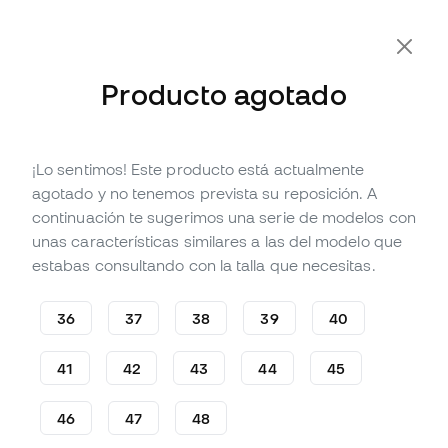
-10% Extra con Cupón FLDAY10
Producto agotado
¡Lo sentimos! Este producto está actualmente
Agotado
Hasta
180
Member Points
agotado y no tenemos prevista su reposición. A
Zapatillas Nike A'One Stone
continuación te sugerimos una serie de modelos con
Mauve Mujer
unas características similares a las del modelo que
estabas consultando con la talla que necesitas.
Sé el primero en opinar
59
,
99
€
109
,
99
€
36
37
38
39
40
-45%
Te ahorras
50,00 €
41
42
43
44
45
46
47
48