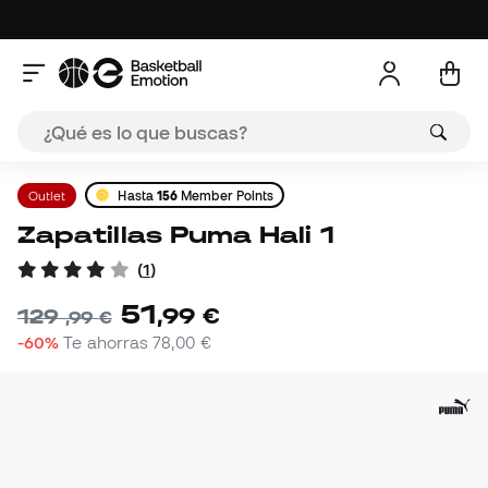
Outlet
Hasta
156
Member Points
Zapatillas Puma Hali 1
(
1
)
51
,
99
€
129
,
99
€
-60%
Te ahorras
78,00 €