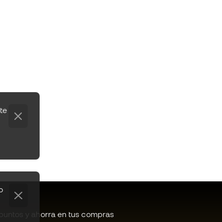
te
o
untos y ahorra en tus compras