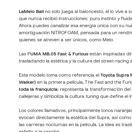
LaMelo Ball
no solo juega al baloncesto, él lo vive a 
que nunca recibió instrucciones: puro instinto y flui
Ahora puedes canalizar esa energía única con su nu
amortiguación NITROFOAM, pensada para un rendimi
quienes se atreven a ser únicos, como Melo.
Las P
UMA MB.05 Fast & Furious
están inspiradas di
trasladando la estética y la cultura del street-racing
Este modelo toma como referencia el
Toyota Supra 
Walker)
en la primera película, The Fast and the Fur
toda la franquicia
: representa la transformación de
callejeras y simboliza la cultura tuning que define el i
Los colores llamativos, principalmente tonos naranj
evocan directamente la estética del Supra, así como 
las carreras nocturnas en la película. La idea es tra
asfalto a la cancha.