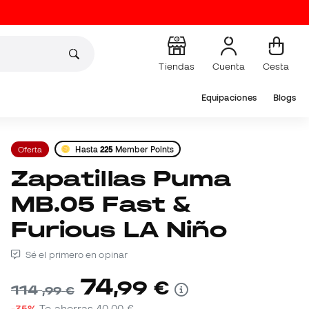
Tiendas
Cuenta
Cesta
Equipaciones
Blogs
Oferta
Hasta
225
Member Points
Zapatillas Puma
MB.05 Fast &
Furious LA Niño
Sé el primero en opinar
74
,
99
€
114
,
99
€
-35%
Te ahorras
40,00 €