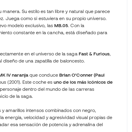
su manera. Su estilo es tan libre y natural que parece
dez. Juega como si estuviera en su propio universo.
evo modelo exclusivo, las
MB.05
. Con la
ento constante en la cancha, está diseñado para
rectamente en el universo de la saga
Fast & Furious
,
 al diseño de una zapatilla de baloncesto.
MK IV naranja
que conduce
Brian O’Conner (Paul
ious (2001). Este coche es
uno de los más icónicos de
l personaje dentro del mundo de las carreras
nicio de la saga.
as y amarillos intensos combinados con negro,
la energía, velocidad y agresividad visual propias de
sladar esa sensación de potencia y adrenalina del