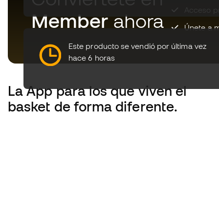
Acceso pri
Member
ahora
Únete a m
Este producto se vendió por última vez
hace 6 horas
La App
para los que viven el
basket de forma diferente.