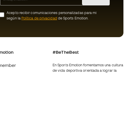
Acepto recibir comunicaciones personalizadas para mi
según la
Política de privacidad
de Sports Emotion.
motion
#BeTheBest
member
En Sports Emotion fomentamos una cultura
de vida deportiva orientada a lograr la
os
felicidad completa del deportista, gracias
al ecosistema creado por la
nosotros
especialización de cada una de las
marcas que forman parte del grupo.
generales de
Ver todas las tiendas
ookies
Fútbol Emotion
rivacidad