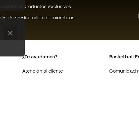
oritario a productos exclusivos
ás de medio millón de miembros
¿Te ayudamos?
Basketball E
Atención al cliente
Comunidad 
Cambios y devoluciones
Quienes som
Equivalencia de tallas de
Trabaja con 
zapatillas
Condiciones 
Compliance
contratación
Canal de denuncias
Política de c
Webs internacionales de
Politica de p