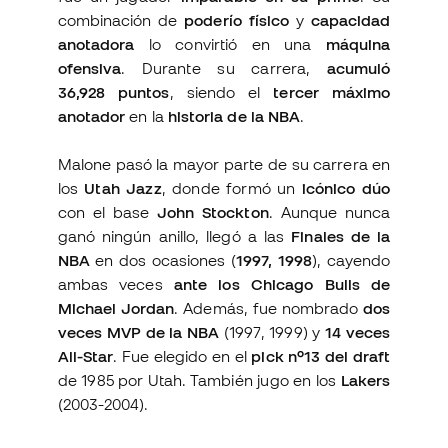
combinación de
poderío físico
y
capacidad
anotadora
lo convirtió en una
máquina
ofensiva
. Durante su carrera,
acumuló
36,928 puntos
, siendo el
tercer máximo
anotador
en la
historia de la NBA
.
Malone pasó la mayor parte de su carrera en
los
Utah Jazz
, donde formó un
icónico dúo
con el base
John Stockton
. Aunque nunca
ganó ningún anillo, llegó a las
Finales de la
NBA
en dos ocasiones (
1997, 1998
), cayendo
ambas veces
ante los Chicago Bulls de
Michael Jordan
. Además, fue nombrado
dos
veces MVP de la NBA
(1997, 1999) y
14 veces
All-Star
. Fue elegido en el
pick nº13 del draft
de 1985 por Utah. También jugo en los
Lakers
(2003-2004).