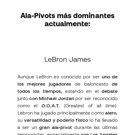
Ala-Pívots más dominantes
actualmente:
LeBron James
Aunque LeBron es conocido por ser
uno de
los mejores jugadores
de baloncesto
de
todos los tiempos,
estando en el
debate
junto
con Michael Jordan
por ser reconocido
como el
G.O.A.T.
(Greatest of all time).
Lebron ha jugado principalmente como
alero
,
su
versatilidad y poderío físico
lo ha llevado
a ser un
gran ala-pívot
durante las últimas
temporadas, especialmente
con Los Angeles