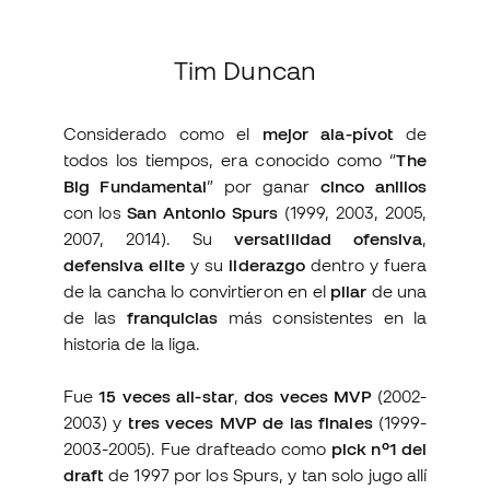
Tim Duncan
Considerado como el
mejor ala-pívot
de
todos los tiempos, era conocido como “
The
Big Fundamental
” por ganar
cinco anillos
con los
San Antonio Spurs
(1999, 2003, 2005,
2007, 2014). Su
versatilidad ofensiva
,
defensiva elite
y su
liderazgo
dentro y fuera
de la cancha lo convirtieron en el
pilar
de una
de las
franquicias
más consistentes en la
historia de la liga.
Fue
15 veces all-star
,
dos veces MVP
(2002-
2003) y
tres veces MVP de las finales
(1999-
2003-2005). Fue drafteado como
pick nº1 del
draft
de 1997 por los Spurs, y tan solo jugo allí