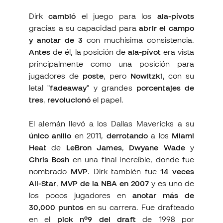
Dirk
cambió
el juego para los
ala-pívots
gracias a su capacidad para
abrir el campo
y anotar de 3
con muchísima consistencia.
Antes
de él, la posición de
ala-pívot
era vista
principalmente como una posición para
jugadores de
poste
, pero
Nowitzki
, con su
letal "
fadeaway
" y grandes
porcentajes de
tres
,
revolucionó
el papel.
El alemán llevó a los Dallas Mavericks a su
único anillo
en 2011,
derrotando
a los
Miami
Heat
de
LeBron James
,
Dwyane Wade
y
Chris Bosh
en una final increíble, donde fue
nombrado
MVP
. Dirk también fue
14 veces
All-Star
,
MVP de la NBA en 2007
y es uno de
los pocos jugadores en
anotar más de
30,000 puntos
en su carrera. Fue drafteado
en el
pick nº9 del draft
de 1998 por