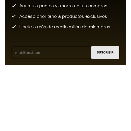
Acumula puntos y ahorra en tus compras
Acceso prioritario a productos exclusivos
Únete a más de medio millón de miembros
SUSCRIBIR
Acepto recibir comunicaciones personalizadas para mi
según la
Política de privacidad
de Sports Emotion.
La App
para los que viven el basket
de forma diferente.