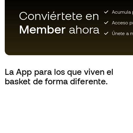
Conviértete en
Acumula p
Acceso pri
Member
ahora
Únete a m
La App
para los que viven el
basket de forma diferente.