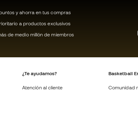
untos y ahorra en tus compras
oritario a productos exclusivos
ás de medio millón de miembros
¿Te ayudamos?
Basketball E
Atención al cliente
Comunidad 
Cambios y devoluciones
Quienes som
Equivalencia de tallas de
Trabaja con 
zapatillas
Condiciones 
Compliance
contratación