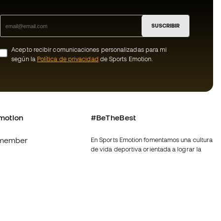
SUSCRIBIR
Acepto recibir comunicaciones personalizadas para mi
según la
Política de privacidad
de Sports Emotion.
motion
#BeTheBest
member
En Sports Emotion fomentamos una cultura
de vida deportiva orientada a lograr la
os
felicidad completa del deportista, gracias
al ecosistema creado por la
nosotros
especialización de cada una de las
marcas que forman parte del grupo.
generales de
Ver todas las tiendas