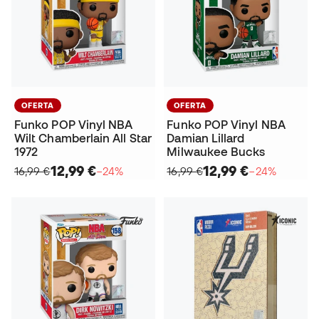
OFERTA
OFERTA
Funko POP Vinyl NBA
Funko POP Vinyl NBA
Wilt Chamberlain All Star
Damian Lillard
1972
Milwaukee Bucks
12,99 €
12,99 €
16,99 €
−24%
16,99 €
−24%