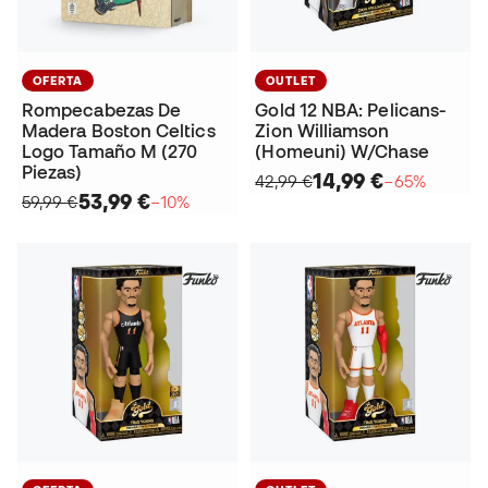
OFERTA
OUTLET
Rompecabezas De
Gold 12 NBA: Pelicans-
Madera Boston Celtics
Zion Williamson
Logo Tamaño M (270
(Homeuni) W/Chase
Piezas)
14,99 €
42,99 €
−65%
53,99 €
59,99 €
−10%