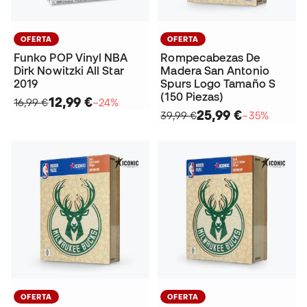
OFERTA
OFERTA
Funko POP Vinyl NBA
Rompecabezas De
Dirk Nowitzki All Star
Madera San Antonio
2019
Spurs Logo Tamaño S
(150 Piezas)
12,99 €
16,99 €
−24%
25,99 €
39,99 €
−35%
OFERTA
OFERTA