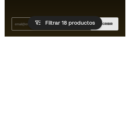
Filtrar 18
productos
SUSCRIBIR
Acepto recibir comunicaciones personalizadas para mi
según la
Política de privacidad
de Sports Emotion.
La App
para los que viven el basket
de forma diferente.