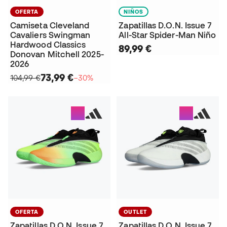
OFERTA
NIÑOS
Camiseta Cleveland
Zapatillas D.O.N. Issue 7
Cavaliers Swingman
All-Star Spider-Man Niño
Hardwood Classics
89,99 €
Donovan Mitchell 2025-
2026
73,99 €
104,99 €
−30%
OFERTA
OUTLET
Zapatillas D.O.N. Issue 7
Zapatillas D.O.N. Issue 7