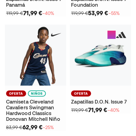
Panamá
Foundation
71,99 €
53,99 €
119,99 €
−40%
119,99 €
−55%
OFERTA
NIÑOS
OFERTA
Camiseta Cleveland
Zapatillas D.O.N. Issue 7
Cavaliers Swingman
71,99 €
119,99 €
−40%
Hardwood Classics
Donovan Mitchell Niño
62,99 €
83,99 €
−25%