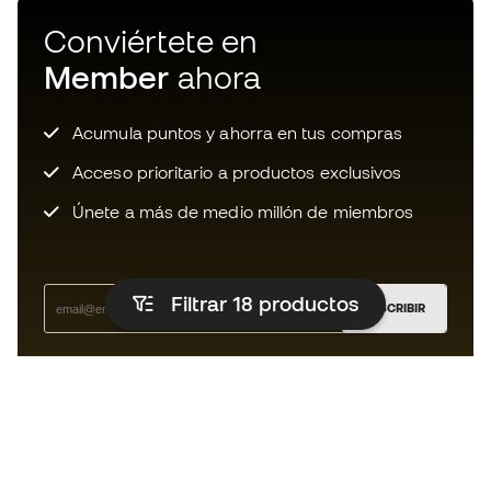
Conviértete en
Member
ahora
Acumula puntos y ahorra en tus compras
Acceso prioritario a productos exclusivos
Únete a más de medio millón de miembros
Filtrar 18
productos
SUSCRIBIR
Acepto recibir comunicaciones personalizadas para mi
según la
Política de privacidad
de Sports Emotion.
La App
para los que viven el basket