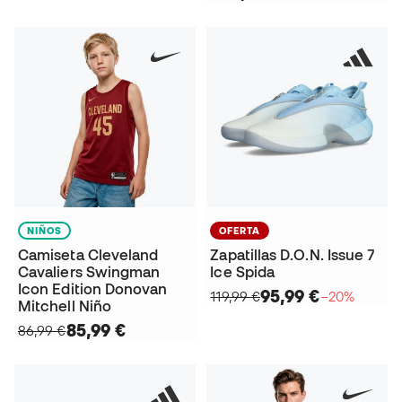
NIÑOS
OFERTA
Camiseta Cleveland
Zapatillas D.O.N. Issue 7
Cavaliers Swingman
Ice Spida
Icon Edition Donovan
95,99 €
119,99 €
−20%
Mitchell Niño
85,99 €
86,99 €