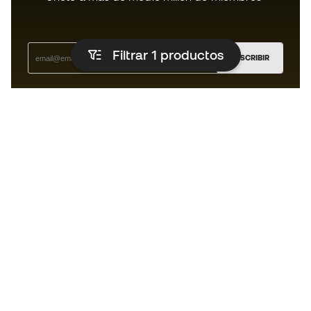
Filtrar 1
productos
SUSCRIBIR
Acepto recibir comunicaciones personalizadas para mi
según la
Política de privacidad
de Sports Emotion.
La App
para los que viven el basket
de forma diferente.