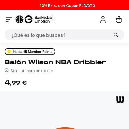
-10% Extra con Cupón FLDAY10
Hasta
15
Member Points
Balón Wilson NBA Dribbler
Sé el primero en opinar
4
,
99
€