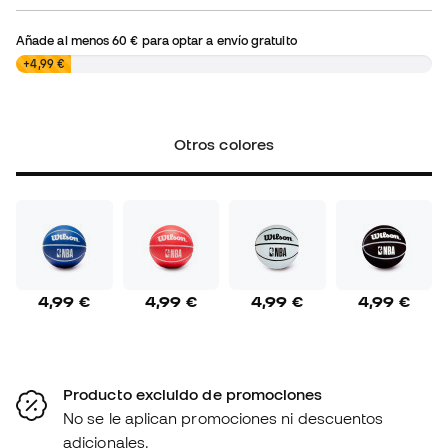
Añade al menos
60 €
para optar a envío gratuito
0,00 €
+4,99 €
Otros colores
4,99 €
4,99 €
4,99 €
4,99 €
Producto excluido de promociones
No se le aplican promociones ni descuentos
adicionales.