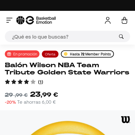
En promoción
Oferta
Hasta
72
Member Points
Balón Wilson NBA Team
Tribute Golden State Warriors
(
1
)
23
,
99
€
29
,
99
€
-20%
Te ahorras
6,00 €