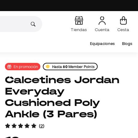
Tiendas
Cuenta
Cesta
Equipaciones
Blogs
En promoción
Hasta
60
Member Points
Calcetines Jordan
Everyday
Cushioned Poly
Ankle (3 Pares)
(
2
)