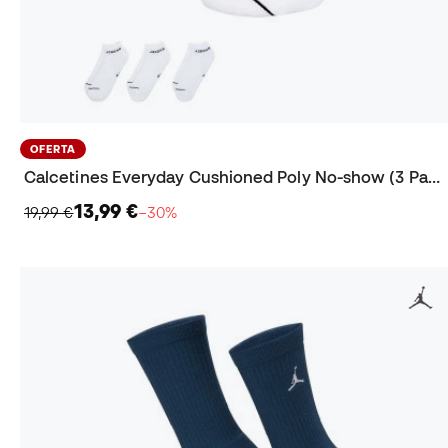
OFERTA
Calcetines Everyday Cushioned Poly No-show (3 Pares)
13,99 €
19,99 €
−30%