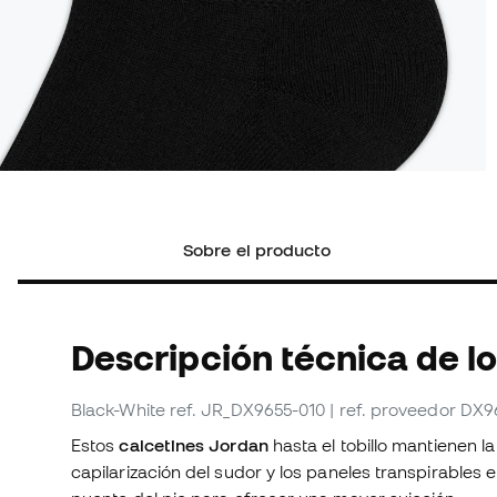
Sobre el producto
Descripción técnica de l
Black-White
ref. JR_DX9655-010
| ref. proveedor DX9
Estos
calcetines Jordan
hasta el tobillo mantienen la
capilarización del sudor y los paneles transpirables e