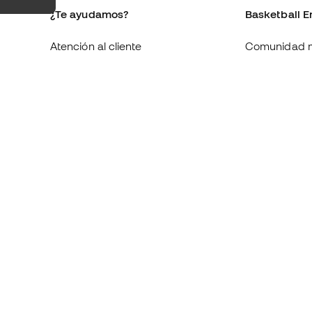
¿Te ayudamos?
Basketball E
Atención al cliente
Comunidad 
Cambios y devoluciones
Quienes som
Equivalencia de tallas de
Trabaja con 
zapatillas
Condiciones 
Compliance
contratación
Canal de denuncias
Política de c
Webs internacionales de
Politica de p
Basketball Emotion
Aviso legal
y: