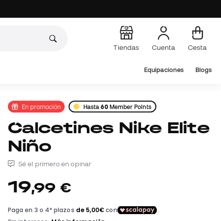
Tiendas
Cuenta
Cesta
Equipaciones
Blogs
En promoción
Hasta
60
Member Points
Calcetines Nike Elite
Niño
Sé el primero en opinar
19
,
99
€