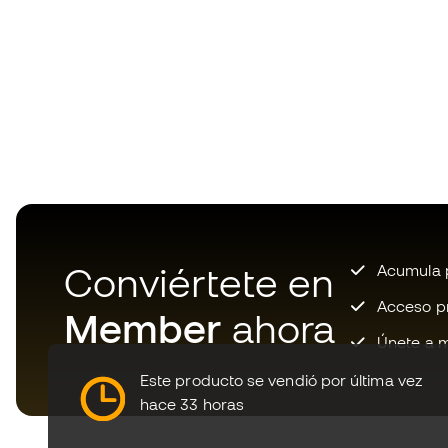
Conviértete en
Acumula p
Acceso pri
Member
ahora
Únete a m
Este producto se vendió por última vez
hace 33 horas