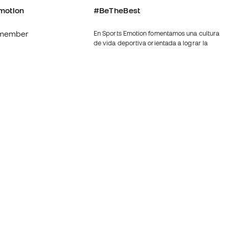
motion
#BeTheBest
member
En Sports Emotion fomentamos una cultura
de vida deportiva orientada a lograr la
os
felicidad completa del deportista, gracias
al ecosistema creado por la
nosotros
especialización de cada una de las
marcas que forman parte del grupo.
generales de
Ver todas las tiendas
ookies
Fútbol Emotion
rivacidad
Running Emotion