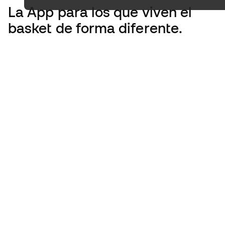
La App
para los que viven el
basket de forma diferente.
Basketball Emotion es parte del grupo Tansle
España