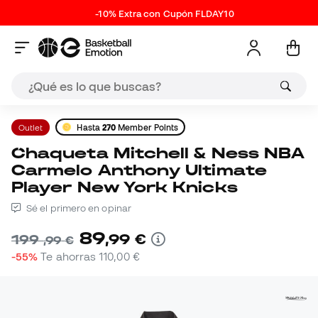
-10% Extra con Cupón FLDAY10
Outlet
Hasta
270
Member Points
Chaqueta Mitchell & Ness NBA
Carmelo Anthony Ultimate
Player New York Knicks
Sé el primero en opinar
89
,
99
€
199
,
99
€
-55%
Te ahorras
110,00 €