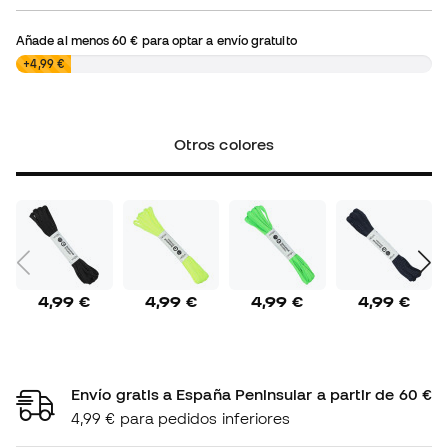
Añade al menos
60 €
para optar a envío gratuito
0,00 €
+4,99 €
Otros colores
4,99 €
4,99 €
4,99 €
4,99 €
Envío gratis a España Peninsular a partir de 60 €
4,99 € para pedidos inferiores