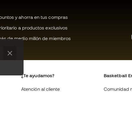
untos y ahorra en tus compras
oritario a productos exclusivos
ás de medio millón de miembros
¿Te ayudamos?
Basketball E
Atención al cliente
Comunidad 
Cambios y devoluciones
Quienes som
Equivalencia de tallas de
Trabaja con 
zapatillas
Condiciones 
Compliance
contratación