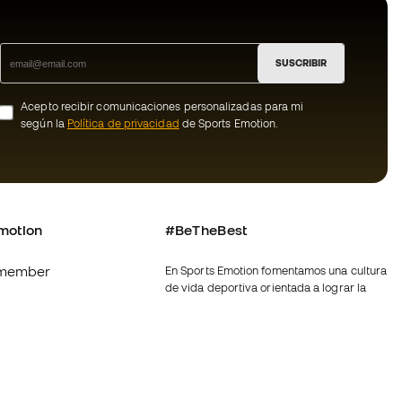
SUSCRIBIR
Acepto recibir comunicaciones personalizadas para mi
según la
Política de privacidad
de Sports Emotion.
motion
#BeTheBest
member
En Sports Emotion fomentamos una cultura
de vida deportiva orientada a lograr la
os
felicidad completa del deportista, gracias
al ecosistema creado por la
nosotros
especialización de cada una de las
marcas que forman parte del grupo.
generales de
Ver todas las tiendas