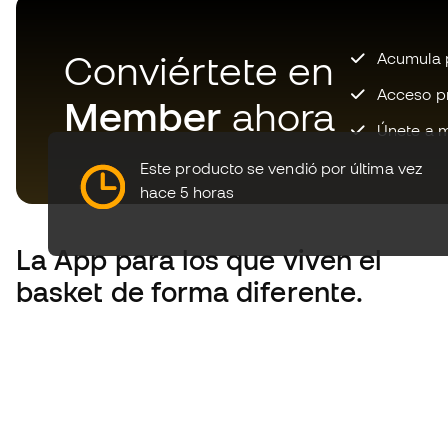
Conviértete en
Acumula p
Acceso pri
Member
ahora
Únete a m
Este producto se vendió por última vez
hace 5 horas
La App
para los que viven el
basket de forma diferente.