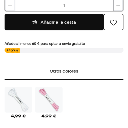
Añadir a la cesta
Añade al menos
60 €
para optar a envío gratuito
0,00 €
+4,99 €
Otros colores
4,99 €
4,99 €