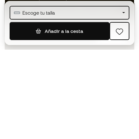
Únete a más de medio millón de miembros
Escoge tu talla
Añadir a la cesta
SUSCRIBIR
Acepto recibir comunicaciones personalizadas para mi
según la
Política de privacidad
de Sports Emotion.
La App
para los que viven el basket
de forma diferente.