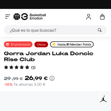
En promoción
Oferta
Hasta
81
Member Points
Gorra Jordan Luka Doncic
Rise Club
(
1
)
26
,
99
€
29
,
99
€
-10%
Te ahorras
3,00 €