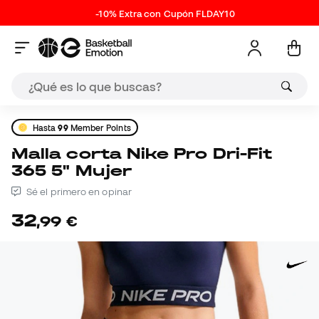
-10% Extra con Cupón FLDAY10
Hasta
99
Member Points
Malla corta Nike Pro Dri-Fit
365 5" Mujer
Sé el primero en opinar
32
,
99
€