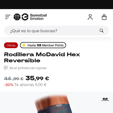
Oferta
Hasta
108
Member Points
Rodillera McDavid Hex
Reversible
Sé el primero en opinar
35
,
99
€
44
,
99
€
-20%
Te ahorras
9,00 €