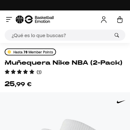
Hasta
78
Member Points
Muñequera Nike NBA (2-Pack)
(
1
)
25
,
99
€