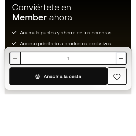
Conviértete en
Member
ahora
Acumula puntos y ahorra en tus compras
Acceso prioritario a productos exclusivos
Únete a más de medio millón de miembros
Añadir a la cesta
SUSCRIBIR
Acepto recibir comunicaciones personalizadas para mi
según la
Política de privacidad
de Sports Emotion.
La App
para los que viven el basket