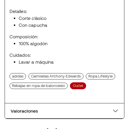
Detalles:
Corte clásico
Con capucha
Composición:
100% algodón
Cuidados:
Lavar a máquina
adidas
Camisetas Anthony Edwards
Ropa Lifestyle
Rebajas en ropa de baloncesto
Outlet
Valoraciones