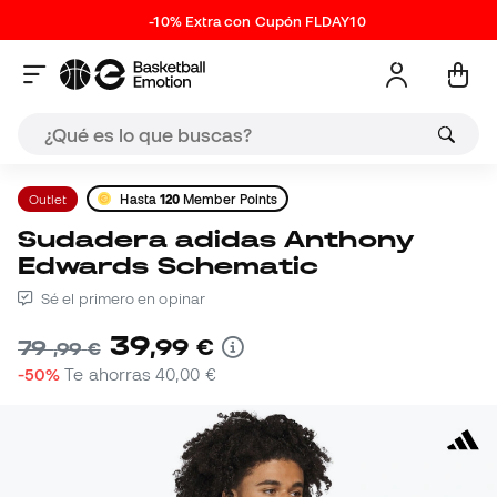
-10% Extra con Cupón FLDAY10
Outlet
Hasta
120
Member Points
Sudadera adidas Anthony
Edwards Schematic
Sé el primero en opinar
39
,
99
€
79
,
99
€
-50%
Te ahorras
40,00 €