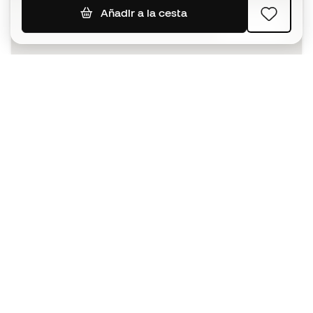
Añadir a la cesta
SUSCRIBIR
Acepto recibir comunicaciones personalizadas para mi
según la
Política de privacidad
de Sports Emotion.
La App
para los que viven el basket
de forma diferente.