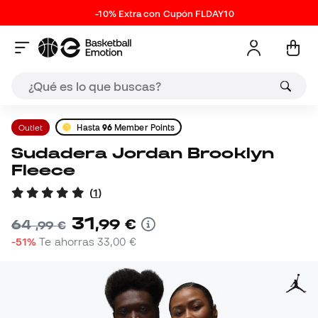
-10% Extra con Cupón FLDAY10
Outlet
Hasta
96
Member Points
Sudadera Jordan Brooklyn
Fleece
(
1
)
31
,
99
€
64
,
99
€
-51%
Te ahorras
33,00 €