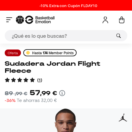
-10% Extra con Cupón FLDAY10
Oferta
Hasta
174
Member Points
Sudadera Jordan Flight
Fleece
(
1
)
57
,
99
€
89
,
99
€
-36%
Te ahorras
32,00 €