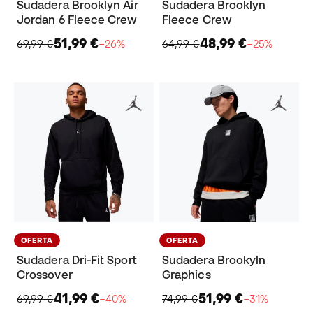
Sudadera Brooklyn Air
Sudadera Brooklyn
Jordan 6 Fleece Crew
Fleece Crew
51,99 €
48,99 €
69,99 €
−26%
64,99 €
−25%
OFERTA
OFERTA
Sudadera Dri-Fit Sport
Sudadera Brookyln
Crossover
Graphics
41,99 €
51,99 €
69,99 €
−40%
74,99 €
−31%