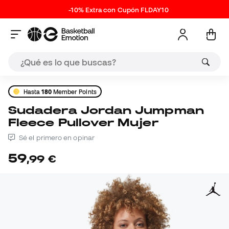
-10% Extra con Cupón FLDAY10
Hasta
180
Member Points
Sudadera Jordan Jumpman
Fleece Pullover Mujer
Sé el primero en opinar
59
,
99
€