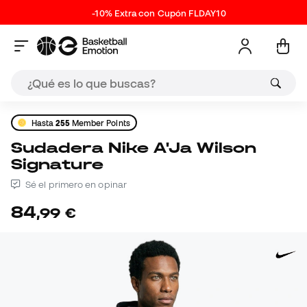
-10% Extra con Cupón FLDAY10
Hasta
255
Member Points
Sudadera Nike A'Ja Wilson
Signature
Sé el primero en opinar
84
,
99
€