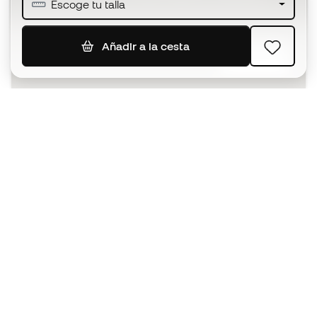
Escoge tu talla
Añadir a la cesta
SUSCRIBIR
Acepto recibir comunicaciones personalizadas para mi
según la
Política de privacidad
de Sports Emotion.
La App
para los que viven el basket
de forma diferente.